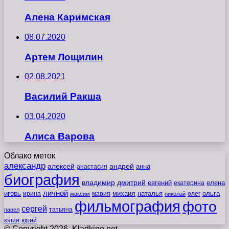
Алена Каримская
08.07.2020
Артем Лощилин
02.08.2021
Василий Ракша
03.04.2020
Алиса Варова
Облако меток
александр
алексей
андрей
анна
анастасия
биография
владимир
дмитрий
евгений
екатерина
елена
личной
игорь
наталья
ольга
ирина
мария
михаил
олег
максим
николай
фильмография
фото
сергей
татьяна
павел
юлия
юрий
© Copyright 2026, Kladkino.net