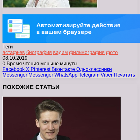
Теги
астафьев
биография
вадим
фильмография
фото
08.10.2019
0
Время чтения меньше минуты
Facebook
X
Pinterest
Вконтакте
Одноклассники
Messenger
Messenger
WhatsApp
Telegram
Viber
Печатать
ПОХОЖИЕ СТАТЬИ