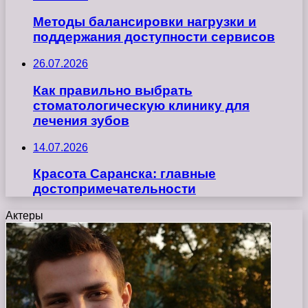
Методы балансировки нагрузки и
поддержания доступности сервисов
26.07.2026
Как правильно выбрать
стоматологическую клинику для
лечения зубов
14.07.2026
Красота Саранска: главные
достопримечательности
Актеры