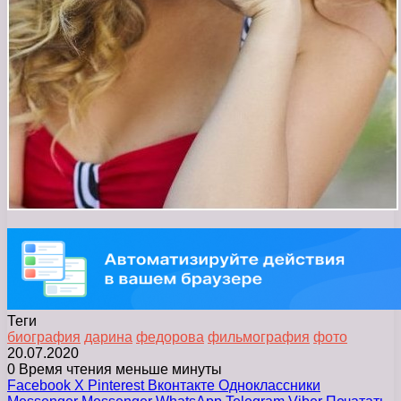
Теги
биография
дарина
федорова
фильмография
фото
20.07.2020
0
Время чтения меньше минуты
Facebook
X
Pinterest
Вконтакте
Одноклассники