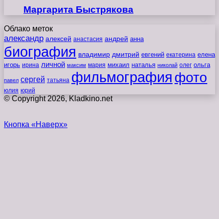
Маргарита Быстрякова
Облако меток
александр
алексей
андрей
анна
анастасия
биография
владимир
дмитрий
евгений
екатерина
елена
личной
игорь
наталья
ольга
ирина
мария
михаил
олег
максим
николай
фильмография
фото
сергей
татьяна
павел
юлия
юрий
© Copyright 2026, Kladkino.net
Кнопка «Наверх»