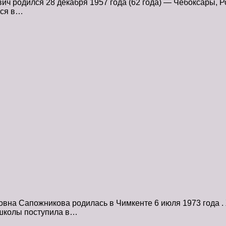
 родился 28 декабря 1957 года (62 года) — Чебоксары, Ро
лся в…
на Сапожникова родилась в Чимкенте 6 июля 1973 года . 
 школы поступила в…