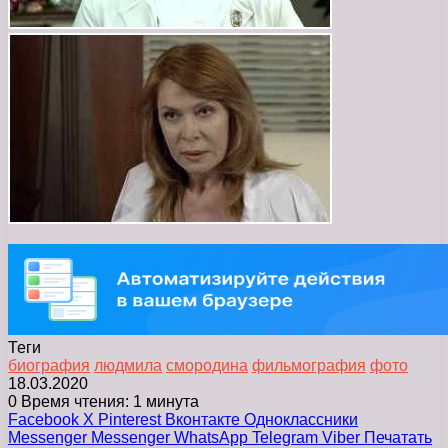
Теги
биография
людмила
смородина
фильмография
фото
18.03.2020
0
Время чтения: 1 минута
Facebook
X
Pinterest
Вконтакте
Одноклассники
Messenger
Messenger
WhatsApp
Telegram
Viber
Печатать