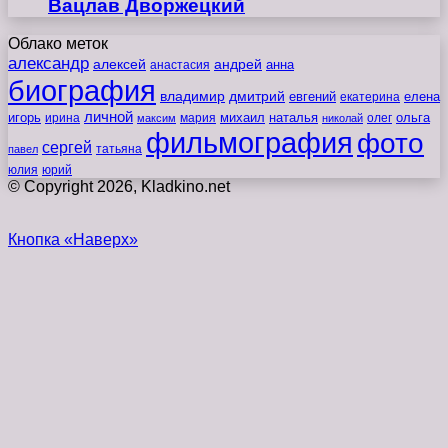
Вацлав Дворжецкий
Облако меток
александр
алексей
андрей
анна
анастасия
биография
владимир
дмитрий
евгений
екатерина
елена
личной
игорь
наталья
ольга
ирина
мария
михаил
олег
максим
николай
фильмография
фото
сергей
татьяна
павел
юлия
юрий
© Copyright 2026, Kladkino.net
Кнопка «Наверх»