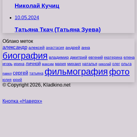
Николай Кучиц
10.05.2024
Татьяна Ткач (Татьяна Зуева)
Облако меток
александр
алексей
андрей
анна
анастасия
биография
владимир
дмитрий
евгений
екатерина
елена
личной
игорь
наталья
ольга
ирина
мария
михаил
олег
максим
николай
фильмография
фото
сергей
татьяна
павел
юлия
юрий
© Copyright 2026, Kladkino.net
Кнопка «Наверх»