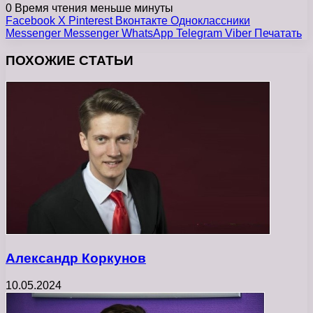
0
Время чтения меньше минуты
Facebook
X
Pinterest
Вконтакте
Одноклассники
Messenger
Messenger
WhatsApp
Telegram
Viber
Печатать
ПОХОЖИЕ СТАТЬИ
Александр Коркунов
10.05.2024