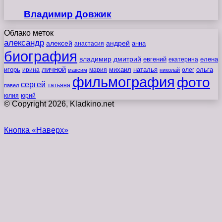
Владимир Довжик
Облако меток
александр
алексей
андрей
анна
анастасия
биография
владимир
дмитрий
евгений
екатерина
елена
личной
игорь
наталья
ольга
ирина
мария
михаил
олег
максим
николай
фильмография
фото
сергей
татьяна
павел
юлия
юрий
© Copyright 2026, Kladkino.net
Кнопка «Наверх»