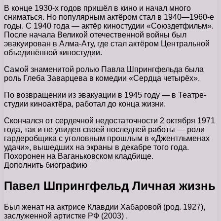
В конце 1930-х годов пришёл в кино и начал много
сниматься. Но популярным актёром стал в 1940—1960-е
годы. С 1940 года — актёр киностудии «Союздетфильм».
После начала Великой отечественной войны был
эвакуирован в Алма-Ату, где стал актёром Центральной
объединённой киностудии.
Самой знаменитой ролью Павла Шпрингфельда была
роль Глеба Заварцева в комедии «Сердца четырёх».
По возвращении из эвакуации в 1945 году — в Театре-
студии киноактёра, работал до конца жизни.
Скончался от сердечной недостаточности 2 октября 1971
года, так и не увидев своей последней работы — роли
гардеробщика с уголовным прошлым в «Джентльменах
удачи», вышедших на экраны в декабре того года.
Похоронен на Ваганьковском кладбище.
Дополнить биографию
Павел Шпрингфельд Личная жизнь
Был женат на актрисе Клавдии Хабаровой (род. 1927),
заслуженной артистке РФ (2003) .