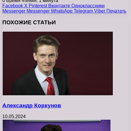
0
Время чтения: 1 минута
Facebook
X
Pinterest
Вконтакте
Одноклассники
Messenger
Messenger
WhatsApp
Telegram
Viber
Печатать
ПОХОЖИЕ СТАТЬИ
Александр Коркунов
10.05.2024