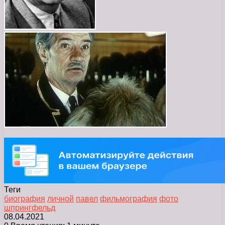
Теги
биография
личной
павел
фильмография
фото
шпрингфельд
08.04.2021