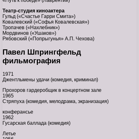
«Путь к победе» (Лаврентий)
Театр-студия киноактера
Гульд («Счастье Гарри Смита»)
Ковалевский («Софья Ковалевская»)
Тропачев («Нахлебник»)
Мордвинов («Ушаков»)
Рябовский («Попрыгунья» А.П. Чехова)
Павел Шпрингфельд
фильмография
1971
Джентльмены удачи (комедия, криминал)
Прохоров гардеробщик в концертном зале
1965
Стряпуха (комедия, мелодрама, экранизация)
конферансье
1962
Гусарская баллада (комедия)
Летье