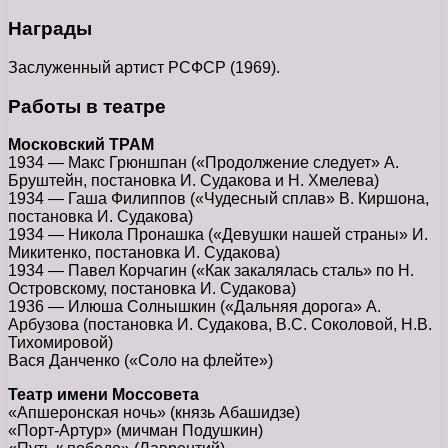
Награды
Заслуженный артист РСФСР (1969).
Работы в театре
Московский ТРАМ
1934 — Макс Грюншпан («Продолжение следует» А.
Бруштейн, постановка И. Судакова и Н. Хмелева)
1934 — Гаша Филиппов («Чудесный сплав» В. Киршона,
постановка И. Судакова)
1934 — Никола Пронашка («Девушки нашей страны» И.
Микитенко, постановка И. Судакова)
1934 — Павел Корчагин («Как закалялась сталь» по Н.
Островскому, постановка И. Судакова)
1936 — Илюша Солнышкин («Дальняя дорога» А.
Арбузова (постановка И. Судакова, В.С. Соколовой, Н.В.
Тихомировой)
Вася Данченко («Соло на флейте»)
Театр имени Моссовета
«Апшеронская ночь» (князь Абашидзе)
«Порт-Артур» (мичман Подушкин)