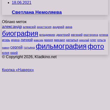
18.06.2021
Светлана Немоляева
Облако меток
александр
алексей
андрей
анна
анастасия
биография
владимир
дмитрий
евгений
екатерина
елена
личной
игорь
наталья
ольга
ирина
мария
михаил
олег
максим
николай
фильмография
фото
сергей
татьяна
павел
юлия
юрий
© Copyright 2026, Kladkino.net
Кнопка «Наверх»