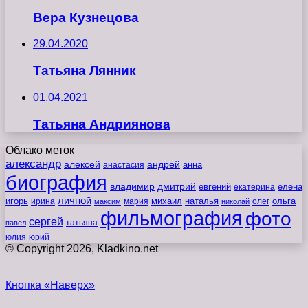
Вера Кузнецова
29.04.2020
Татьяна Лянник
01.04.2021
Татьяна Андриянова
Облако меток
александр
алексей
андрей
анна
анастасия
биография
владимир
дмитрий
евгений
екатерина
елена
личной
игорь
наталья
ольга
ирина
мария
михаил
олег
максим
николай
фильмография
фото
сергей
татьяна
павел
юлия
юрий
© Copyright 2026, Kladkino.net
Кнопка «Наверх»