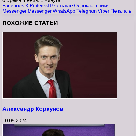
0
Время чтения: 1 минута
Facebook
X
Pinterest
Вконтакте
Одноклассники
Messenger
Messenger
WhatsApp
Telegram
Viber
Печатать
ПОХОЖИЕ СТАТЬИ
Александр Коркунов
10.05.2024