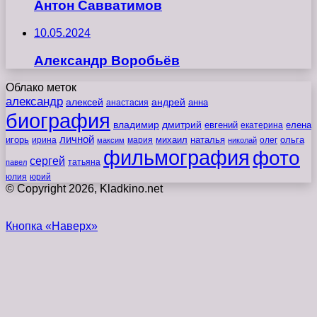
Антон Савватимов
10.05.2024
Александр Воробьёв
Облако меток
александр
алексей
андрей
анна
анастасия
биография
владимир
дмитрий
евгений
екатерина
елена
личной
игорь
наталья
ольга
ирина
мария
михаил
олег
максим
николай
фильмография
фото
сергей
татьяна
павел
юлия
юрий
© Copyright 2026, Kladkino.net
Кнопка «Наверх»