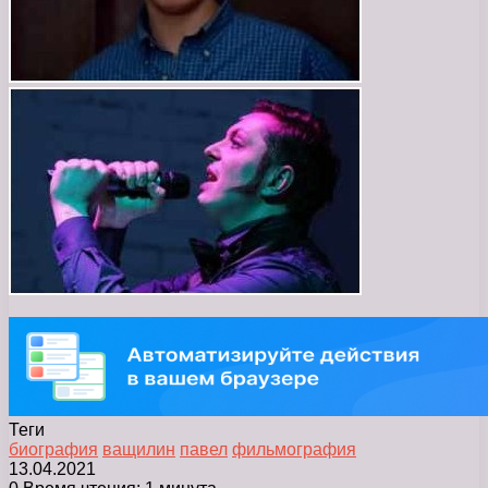
Теги
биография
ващилин
павел
фильмография
13.04.2021