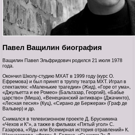
Павел Ващилин биография
Ващилин Павел Эльфридович родился 21 июля 1978
года.
Окончил Школу-студию МХАТ в 1999 году (курс О.
Ефремова) и был принят в труппу театра МХТ. Играл в
спектаклях: «Маленькие трагедии» (Жид), «Горе от ума»,
«Джульетта и ее Ромео» (Бальтазар, Георгий), «Бабье
царство» (Миша), «Венецианский антиквар» (Джачинто),
«Лесная песня» (Куц), «Сирано де Бержерак» (Граф де
Вальвер) и др.
Снимался в телевизионном проекте Д. Брусникина
«Чехов и К°», а также в фильмах «Пятый угол» С.
Газарова, «Яды или Всемирная история отравлений» К.