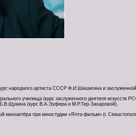
 курс народного артиста СССР Ф.И.Шишигина и заслуженно
атрального училища (курс заслуженного деятеля искусств 
.В.Щукина (курс В.А.Эуфера и М.Р.Тер-Захаровой).
 киноактёра при киностудии «Ялта-фильм» (г. Севастополь