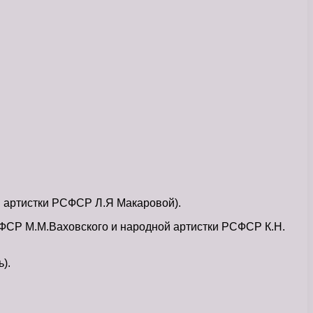
й артистки РСФСР Л.Я Макаровой).
РСФСР М.М.Ваховского и народной артистки РСФСР К.Н.
).