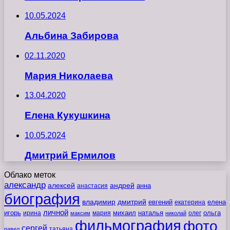
10.05.2024
Альбина Забирова
02.11.2020
Мария Николаева
13.04.2020
Елена Кукушкина
10.05.2024
Дмитрий Ермилов
Облако меток
александр
алексей
андрей
анна
анастасия
биография
владимир
дмитрий
евгений
екатерина
елена
личной
игорь
наталья
ольга
ирина
мария
михаил
олег
максим
николай
фильмография
фото
сергей
татьяна
павел