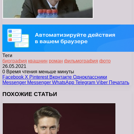
Теги
биография
квашнин
роман
фильмография
фото
26.05.2021
0
Время чтения меньше минуты
Facebook
X
Pinterest
Вконтакте
Одноклассники
Messenger
Messenger
WhatsApp
Telegram
Viber
Печатать
ПОХОЖИЕ СТАТЬИ