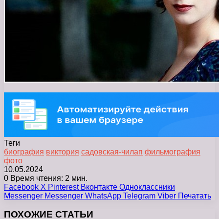
Теги
биография
виктория
садовская-чилап
фильмография
фото
10.05.2024
0
Время чтения: 2 мин.
Facebook
X
Pinterest
Вконтакте
Одноклассники
Messenger
Messenger
WhatsApp
Telegram
Viber
Печатать
ПОХОЖИЕ СТАТЬИ