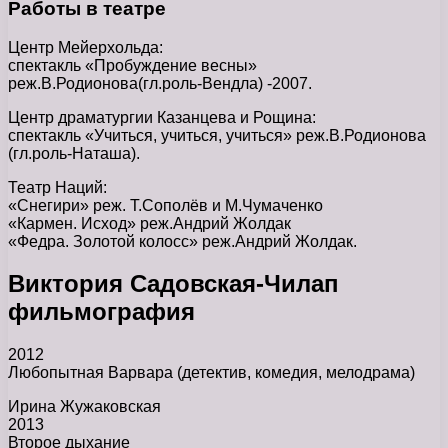
Работы в театре
Центр Мейерхольда:
спектакль «Пробуждение весны»
реж.В.Родионова(гл.роль-Вендла) -2007.
Центр драматургии Казанцева и Рощина:
спектакль «Учиться, учиться, учиться» реж.В.Родионова
(гл.роль-Наташа).
Театр Наций:
«Снегири» реж. Т.Сополёв и М.Чумаченко
«Кармен. Исход» реж.Андрий Жолдак
«Федра. Золотой колосс» реж.Андрий Жолдак.
Виктория Садовская-Чилап
фильмография
2012
Любопытная Варвара (детектив, комедия, мелодрама)
Ирина Жужаковская
2013
Второе дыхание