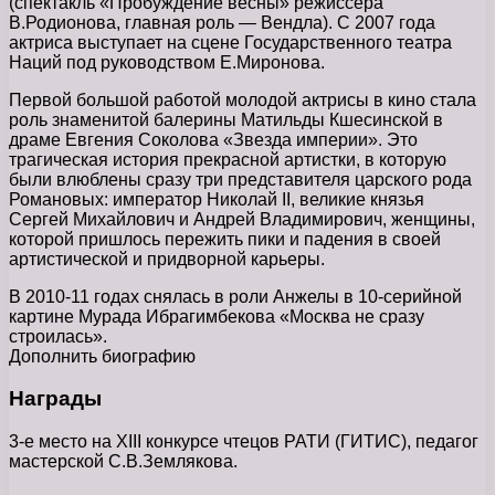
(спектакль «Пробуждение весны» режиссера
В.Родионова, главная роль — Вендла). С 2007 года
актриса выступает на сцене Государственного театра
Наций под руководством Е.Миронова.
Первой большой работой молодой актрисы в кино стала
роль знаменитой балерины Матильды Кшесинской в
драме Евгения Соколова «Звезда империи». Это
трагическая история прекрасной артистки, в которую
были влюблены сразу три представителя царского рода
Романовых: император Николай II, великие князья
Сергей Михайлович и Андрей Владимирович, женщины,
которой пришлось пережить пики и падения в своей
артистической и придворной карьеры.
В 2010-11 годах снялась в роли Анжелы в 10-серийной
картине Мурада Ибрагимбекова «Москва не сразу
строилась».
Дополнить биографию
Награды
3-е место на ХIII конкурсе чтецов РАТИ (ГИТИС), педагог
мастерской С.В.Землякова.