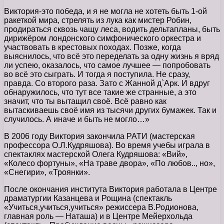
Виктория-это победа, и я не могла не хотеть быть 1-ой
ракеткой мира, стрелять из лука как мистер Робин,
продираться сквозь чащу леса, водить дельтапланы, быть
дирижёром лондонского симфонического оркестра и
участвовать в крестовых походах. Позже, когда
выяснилось, что всё это переделать за одну жизнь я вряд
ли успею, оказалось, что самое лучшее — попробовать
во всё это сыграть. И тогда я поступила. Не сразу,
правда. Со второго раза. Зато с Жанной д`Арк. И вдруг
обнаружилось, что тут все такие же странные, а это
значит, что ты вытащил своё. Всё равно как
вытаскиваешь своё имя из тысячи других бумажек. Так и
случилось. А иначе и быть не могло…»
В 2006 году Виктория закончила РАТИ (мастерская
профессора О.Л.Кудряшова). Во время учебы играла в
спектаклях мастерской Олега Кудряшова: «Вий»,
«Колесо фортуны», «На траве двора», «По любов.., но»,
«Снегири», «Троянки».
После окончания института Виктория работала в Центре
драматургии Казанцева и Рощина (спектакль
«Учиться,учиться,учиться» режиссера В.Родионова,
главная роль — Наташа) и в Центре Мейерхольда