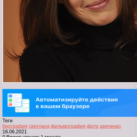
Теги
биография
светлана
фильмография
фото
цвиченко
16.06.2021