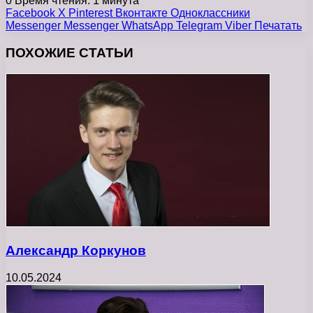
0
Время чтения: 1 минута
Facebook
X
Pinterest
Вконтакте
Одноклассники
Messenger
Messenger
WhatsApp
Telegram
Viber
Печатать
ПОХОЖИЕ СТАТЬИ
Александр Коркунов
10.05.2024