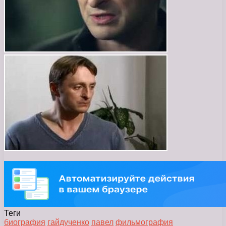
Теги
биография
гайдученко
павел
фильмография