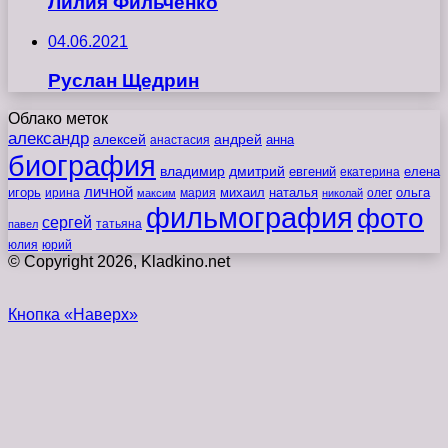
Лилия Фильченко
04.06.2021
Руслан Щедрин
Облако меток
александр
алексей
андрей
анна
анастасия
биография
владимир
дмитрий
евгений
екатерина
елена
личной
игорь
наталья
ольга
ирина
мария
михаил
олег
максим
николай
фильмография
фото
сергей
татьяна
павел
юлия
юрий
© Copyright 2026, Kladkino.net
Кнопка «Наверх»