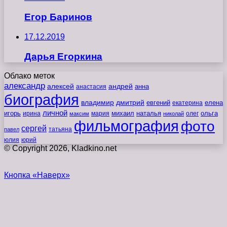
Егор Баринов
17.12.2019
Дарья Егоркина
Облако меток
александр
алексей
андрей
анна
анастасия
биография
владимир
дмитрий
евгений
екатерина
елена
личной
игорь
наталья
ольга
ирина
мария
михаил
олег
максим
николай
фильмография
фото
сергей
татьяна
павел
юлия
юрий
© Copyright 2026, Kladkino.net
Кнопка «Наверх»