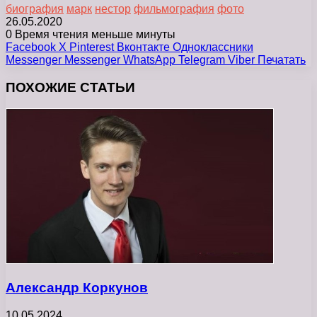
биография
марк
нестор
фильмография
фото
26.05.2020
0
Время чтения меньше минуты
Facebook
X
Pinterest
Вконтакте
Одноклассники
Messenger
Messenger
WhatsApp
Telegram
Viber
Печатать
ПОХОЖИЕ СТАТЬИ
Александр Коркунов
10.05.2024