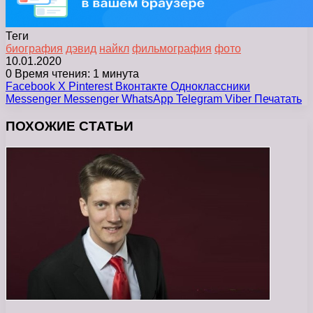
Теги
биография
дэвид
найкл
фильмография
фото
10.01.2020
0
Время чтения: 1 минута
Facebook
X
Pinterest
Вконтакте
Одноклассники
Messenger
Messenger
WhatsApp
Telegram
Viber
Печатать
ПОХОЖИЕ СТАТЬИ