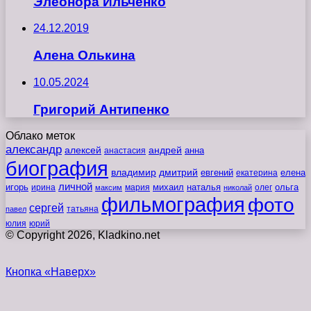
Элеонора Ильченко
24.12.2019
Алена Олькина
10.05.2024
Григорий Антипенко
Облако меток
александр
алексей
андрей
анна
анастасия
биография
владимир
дмитрий
евгений
екатерина
елена
личной
игорь
наталья
ольга
ирина
мария
михаил
олег
максим
николай
фильмография
фото
сергей
татьяна
павел
юлия
юрий
© Copyright 2026, Kladkino.net
Кнопка «Наверх»