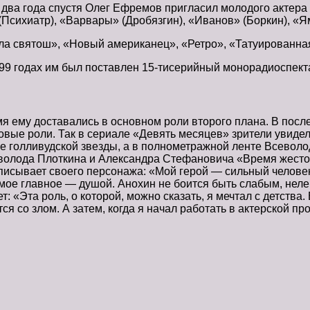
 два года спустя Олег Ефремов пригласил молодого актера
(Психиатр), «Варвары» (Дробязгин), «Иванов» (Боркин), «Я
ала святош», «Новый американец», «Ретро», «Татуированная
-99 годах им был поставлен 15-тисерийный монорадиоспект
мя ему доставались в основном роли второго плана. В посл
вые роли. Так в сериале «Девять месяцев» зрители увидел
 голливудской звезды, а в полнометражной ленте Всеволо
севолода Плоткина и Александра Стефановича «Время жесто
писывает своего персонажа: «Мой герой — сильный человек,
амое главное — душой. Анохин не боится быть слабым, нел
т: «Эта роль, о которой, можно сказать, я мечтал с детства
ся со злом. А затем, когда я начал работать в актерской п