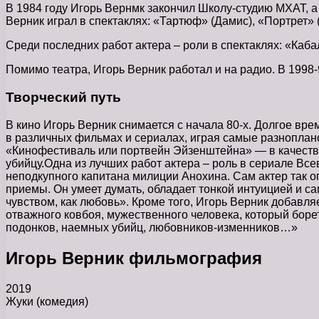
В 1984 году Игорь Вернмк закончил Школу-студию МХАТ, а
Верник играл в спектаклях: «Тартюф» (Дамис), «Портрет» 
Среди последних работ актера – роли в спектаклях: «Каб
Помимо театра, Игорь Верник работал и на радио. В 1998
Творческий путь
В кино Игорь Верник снимается с начала 80-х. Долгое вре
в различных фильмах и сериалах, играя самые разноплано
«Кинофестиваль или портвейн Эйзенштейна» — в качестве
убийцу.Одна из лучших работ актера – роль в сериале В
неподкупного капитана милиции Анохина. Сам актер так о
приемы. Он умеет думать, обладает тонкой интуицией и с
чувством, как любовь». Кроме того, Игорь Верник добавляе
отважного ковбоя, мужественного человека, который борет
подонков, наемных убийц, любовников-изменников…»
Игорь Верник фильмография
2019
Жуки (комедия)