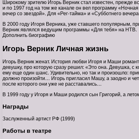
Широкому зрителю Игорь Верник стал известен, прежде все
и по 1997 год на том же канале он вел программу «Ночна
вечер со звездой». Для «Рег-тайма» и «Субботнего вечера
В 2000 году Игоря Верника, уже ставшего популярным, пр
Верник являлся ведущим программы «Для тебя» на НТВ.
Дополнить биографию
Игорь Верник Личная жизнь
Игорь Верник женат. История любви Игоря и Маши романтич
девушку, про которую сразу решил: «Это она. Девушка, с 
ему еще один шанс. Удивительно, но так и произошло: при
должно произойти… Игорь пригласил Машу, а заодно и чет
после которого они уже не расставались…
В 1999 году у Игоря и Маши родился сын Григорий, а лет
Награды
Заслуженный артист РФ (1999)
Работы в театре