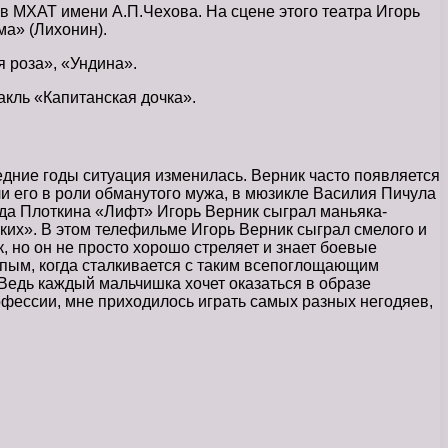
 в МХАТ имени А.П.Чехова. На сцене этого театра Игорь
ма» (Лихонин).
 роза», «Ундина».
акль «Капитанская дочка».
едние годы ситуация изменилась. Верник часто появляется
и его в роли обманутого мужа, в мюзикле Василия Пичула
да Плоткина «Лифт» Игорь Верник сыграл маньяка-
ких». В этом телефильме Игорь Верник сыграл смелого и
 но он не просто хорошо стреляет и знает боевые
епым, когда сталкивается с таким всепоглощающим
. Ведь каждый мальчишка хочет оказаться в образе
рофессии, мне приходилось играть самых разных негодяев,