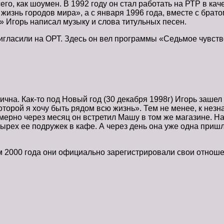
го, как шоумен. В 1992 году он стал работать на РТР в ка
я жизнь городов мира», а с января 1996 года, вместе c бр
» Игорь написал музыку и слова титульных песен.
игласили на ОРТ. Здесь он вел программы «Седьмое чувств
на. Как-то под Новый год (30 декабря 1998г) Игорь зашел 
которой я хочу быть рядом всю жизнь». Тем не менее, к нез
мерно через месяц он встретил Машу в том же магазине. Нав
ырех ее подружек в кафе. А через день она уже одна пришл
ом 2000 года они официально зарегистрировали свои отноше