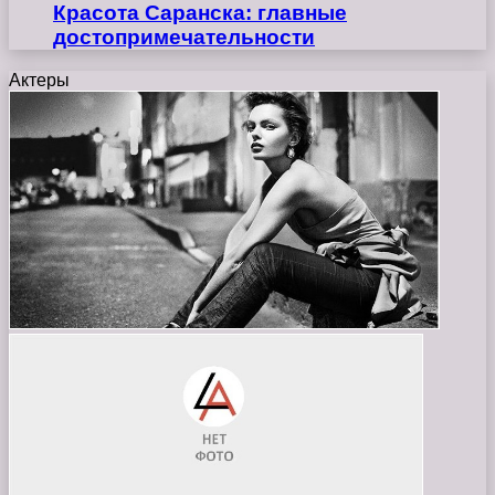
Красота Саранска: главные
достопримечательности
Актеры