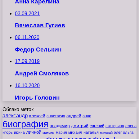
Анна Карелина
03.09.2021
Вячеслав Гугиев
06.11.2020
Федор Селькин
17.09.2019
Андрей Смоляков
16.10.2020
Игорь Головин
Облако меток
александр
алексей
андрей
анна
анастасия
биография
владимир
дмитрий
евгений
екатерина
елена
личной
игорь
наталья
ольга
ирина
мария
михаил
олег
максим
николай