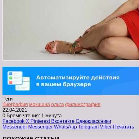
Теги
биография
мокшина
ольга
фильмография
22.04.2021
0
Время чтения: 1 минута
Facebook
X
Pinterest
Вконтакте
Одноклассники
Messenger
Messenger
WhatsApp
Telegram
Viber
Печатать
ПОХОЖИЕ СТАТЬИ