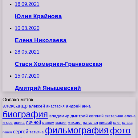
16.09.2021
Юлия Крайнова
10.03.2020
Елена Николаева
28.05.2021
Стася Хомерики-Гранковская
15.07.2020
Дмитрий Янышевский
Облако меток
александр
алексей
андрей
анна
анастасия
биография
владимир
дмитрий
евгений
екатерина
елена
личной
игорь
наталья
ольга
ирина
мария
михаил
олег
максим
николай
фильмография
фото
сергей
татьяна
павел