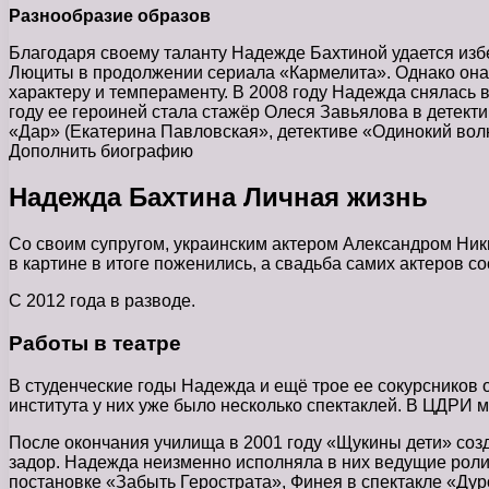
Разнообразие образов
Благодаря своему таланту Надежде Бахтиной удается избег
Люциты в продолжении сериала «Кармелита». Однако она 
характеру и темпераменту. В 2008 году Надежда снялась
году ее героиней стала стажёр Олеся Завьялова в детект
«Дар» (Екатерина Павловская», детективе «Одинокий волк
Дополнить биографию
Надежда Бахтина Личная жизнь
Со своим супругом, украинским актером Александром Ники
в картине в итоге поженились, а свадьба самих актеров со
С 2012 года в разводе.
Работы в театре
В студенческие годы Надежда и ещё трое ее сокурсников
института у них уже было несколько спектаклей. В ЦДРИ 
После окончания училища в 2001 году «Щукины дети» соз
задор. Надежда неизменно исполняла в них ведущие роли
постановке «Забыть Герострата», Финея в спектакле «Дур