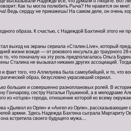
лице высказывали Надежде все, что думали о Люците. Вот л
оворит: Как ты могла полюбить Рыча? Не нравится он мне! 
ыча! Ведь сердцу не прикажешь! На самом деле, он очень х
дного образа. К счастью, с Надеждой Бахтиной этого не п
тал выход на экраны сериала «Сталин.Live», который пред
дней жизни вождя — от рокового инсульта до траурного 28
 то, что поначалу на эту роль предполагалась Ольга Буди
 жены Сталина не вызывал никаких других ассоциаций. Тогд
и факт того, что Аллилуева была самоубийцей, и то, что в
трагический образ, безусловно украсивший сериал.
лько больших и совершенно разноплановых ролей. В истор
ну Гончарову, сестру Натальи Пушкиной, а в мелодраме Ал
го из «отцов» города, отношение которой ко всему окруж
а «Дьявол из Орли» и «Ангел из Орли», рассказывающие о 
белой армии. Здесь Надежда Бахтина сыграла Маргариту Ов
ь она встретила своего будущего мужа…