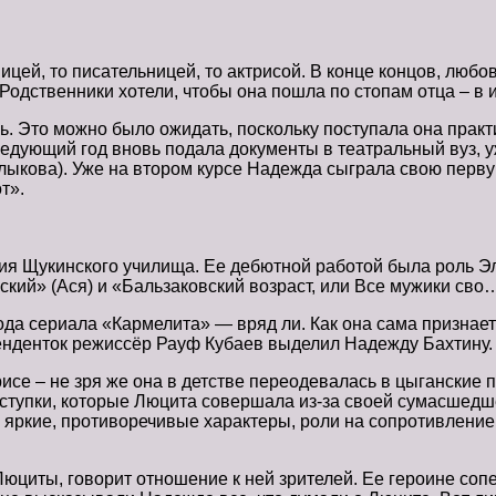
цей, то писательницей, то актрисой. В конце концов, любо
 Родственники хотели, чтобы она пошла по стопам отца – в
 Это можно было ожидать, поскольку поступала она практи
ледующий год вновь подала документы в театральный вуз, у
Шлыкова). Уже на втором курсе Надежда сыграла свою перв
т».
ия Щукинского училища. Ее дебютной работой была роль Э
кий» (Ася) и «Бальзаковский возраст, или Все мужики сво
да сериала «Кармелита» — вряд ли. Как она сама признаетс
тенденток режиссёр Рауф Кубаев выделил Надежду Бахтину.
исе – не зря же она в детстве переодевалась в цыганские 
поступки, которые Люцита совершала из-за своей сумасшедш
яркие, противоречивые характеры, роли на сопротивление с
юциты, говорит отношение к ней зрителей. Ее героине соп