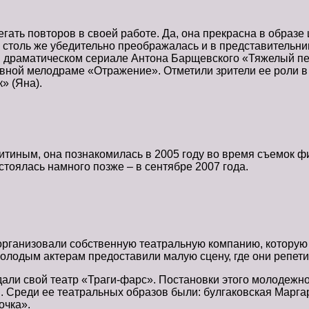
ать повторов в своей работе. Да, она прекрасна в образе 
столь же убедительно преображалась и в представительни
 в драматическом сериале Антона Барщевского «Тяжелый пе
ивной мелодраме «Отражение». Отметили зрители ее роли в
» (Яна).
тиным, она познакомилась в 2005 году во время съемок фи
стоялась намного позже – в сентябре 2007 года.
 организовали собственную театральную компанию, которую
молодым актерам предоставили малую сцену, где они репет
дали свой театр «Траги-фарс». Постановки этого молодежн
. Среди ее театральных образов были: булгаковская Марга
очка».