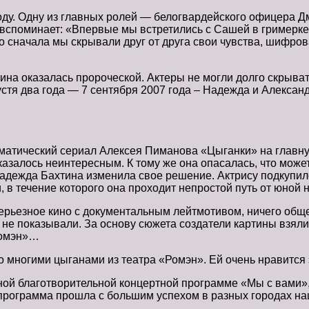
ду. Одну из главных ролей — белогвардейского офицера Д
споминает: «Впервые мы встретились с Сашей в гримерке, 
 сначала мы скрывали друг от друга свои чувства, шифрова
на оказалась пророческой. Актеры не могли долго скрывать 
устя два года — 7 сентября 2007 года – Надежда и Алексан
матический сериал Алексея Пиманова «Цыганки» на главную 
казалось неинтересным. К тому же она опасалась, что может
Надежда Бахтина изменила свое решение. Актрису подкупил
, в течение которого она проходит непростой путь от юно
серьезное кино с документальным лейтмотивом, ничего об
не показывали. За основу сюжета создатели картины взяли
Ромэн»…
о многими цыганами из театра «Ромэн». Ей очень нравится 
ной благотворительной концертной программе «Мы с вами»,
 программа прошла с большим успехом в разных городах на