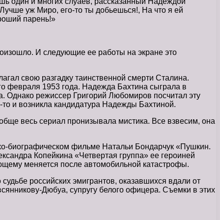
ишь один и многих слуаев, рассказанный Надеждой
Лучше уж Миро, его-то ты добьешься!, На что я ей
ороший парень!»
роизошло. И следующие ее работы на экране это
лагал свою разгадку таинственной смерти Сталина.
-го февраля 1953 года. Надежда Бахтина сыграла в
на. Однако режиссер Григорий Любомиров посчитал эту
а-то и возникла кандидатура Надежды Бахтиной.
ообще весь сериал пронизывала мистика. Все взвесим, она
ико-биографическом фильме Натальи Бондарчук «Пушкин.
ександра Копейкина «Четвертая группа» ее героиней
ающему меняется после автомобильной катастрофы.
судьбе российских эмигрантов, оказавшихся вдали от
сянникову-Дюбуа, супругу белого офицера. Съемки в этих