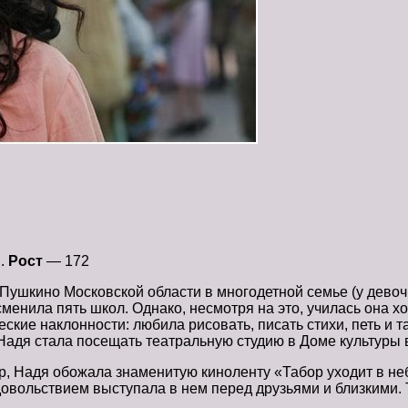
я.
Рост
— 172
 Пушкино Московской области в многодетной семье (у девоч
 сменила пять школ. Однако, несмотря на это, училась она
ские наклонности: любила рисовать, писать стихи, петь и т
 Надя стала посещать театральную студию в Доме культур
р, Надя обожала знаменитую киноленту «Табор уходит в не
овольствием выступала в нем перед друзьями и близкими. Т