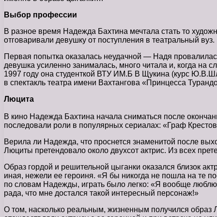
Выбор профессии
В разное время Надежда Бахтина мечтала стать то художни
отговаривали девушку от поступления в театральный вуз.
Первая попытка оказалась неудачной — Надя провалилась.
девушка усиленно занималась, много читала и, когда на с
1997 году она студенткой ВТУ ИМ.Б В Щукина (курс Ю.В.
в спектакль театра имени Вахтангова «Принцесса Турандо
Люцита
В кино Надежда Бахтина начала сниматься после окончан
последовали роли в популярных сериалах: «Граф Крестовс
Верила ли Надежда, что проснется знаменитой после выхо
Люциты претендовало около двухсот актрис. Из всех пре
Образ гордой и решительной цыганки оказался близок актр
иная, нежели ее героиня. «Я бы никогда не пошла на те 
по словам Надежды, играть было легко: «Я вообще люблю 
рада, что мне достался такой интересный персонаж!»
О том, насколько реальным, жизненным получился образ Л