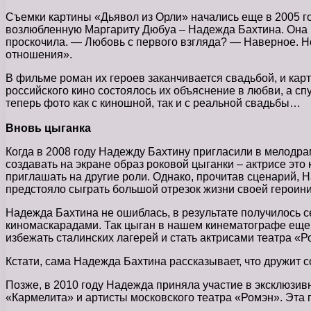
Съемки картины «Дьявол из Орли» начались еще в 2005 го
возлюбленную Маргариту Дюбуа – Надежда Бахтина. Она в
проскочила. — Любовь с первого взгляда? — Наверное. Но
отношения».
В фильме роман их героев заканчивается свадьбой, и карти
российского кино состоялось их объяснение в любви, а сп
теперь фото как с киношной, так и с реальной свадьбы…
Вновь цыганка
Когда в 2008 году Надежду Бахтину пригласили в мелодра
создавать на экране образ роковой цыганки – актрисе это 
приглашать на другие роли. Однако, прочитав сценарий, 
предстояло сыграть большой отрезок жизни своей героини
Надежда Бахтина не ошиблась, в результате получилось 
киномаскарадами. Так цыган в нашем кинематографе еще 
избежать сталинских лагерей и стать актрисами театра «
Кстати, сама Надежда Бахтина рассказывает, что дружит с
Позже, в 2010 году Надежда приняла участие в эксклюзив
«Кармелита» и артисты московского театра «Ромэн». Эта