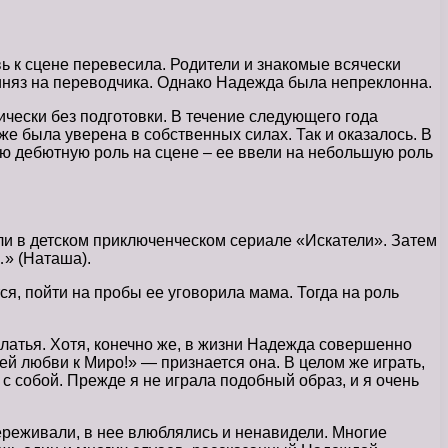
вь к сцене перевесила. Родители и знакомые всячески
 иняз на переводчика. Однако Надежда была непреклонна.
чески без подготовки. В течение следующего года
же была уверена в собственных силах. Так и оказалось. В
ую дебютную роль на сцене – ее ввели на небольшую роль
ли в детском приключенческом сериале «Искатели». Затем
…» (Наташа).
я, пойти на пробы ее уговорила мама. Тогда на роль
платья. Хотя, конечно же, в жизни Надежда совершенно
ей любви к Миро!» — признается она. В целом же играть,
 собой. Прежде я не играла подобный образ, и я очень
ереживали, в нее влюблялись и ненавидели. Многие