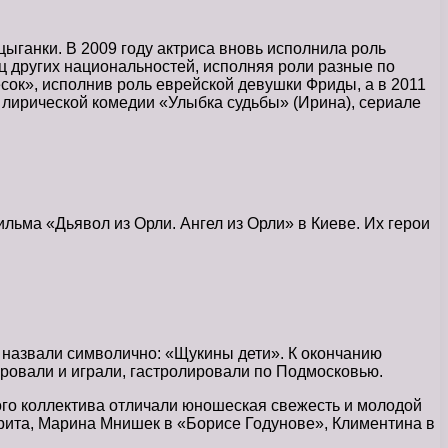
цыганки. В 2009 году актриса вновь исполнила роль
ц других национальностей, исполняя роли разные по
сок», исполнив роль еврейской девушки Фриды, а в 2011
 лирической комедии «Улыбка судьбы» (Ирина), сериале
льма «Дьявол из Орли. Ангел из Орли» в Киеве. Их герои
 назвали символично: «Щукины дети». К окончанию
ировали и играли, гастролировали по Подмосковью.
ого коллектива отличали юношеская свежесть и молодой
рита, Марина Мнишек в «Борисе Годунове», Климентина в