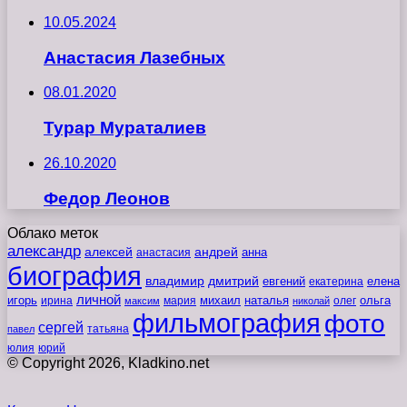
10.05.2024
Анастасия Лазебных
08.01.2020
Турар Мураталиев
26.10.2020
Федор Леонов
Облако меток
александр
алексей
андрей
анна
анастасия
биография
владимир
дмитрий
евгений
екатерина
елена
личной
игорь
наталья
ольга
ирина
мария
михаил
олег
максим
николай
фильмография
фото
сергей
татьяна
павел
юлия
юрий
© Copyright 2026, Kladkino.net