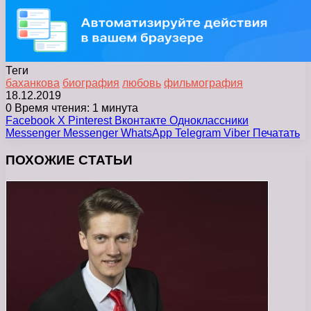
Теги
баханкова
биография
любовь
фильмография
18.12.2019
0
Время чтения: 1 минута
Facebook
X
Pinterest
Вконтакте
Одноклассники
Messenger
Messenger
WhatsApp
Telegram
Viber
Печатать
ПОХОЖИЕ СТАТЬИ