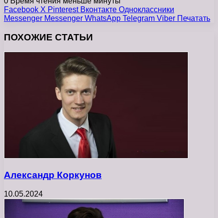
0
Время чтения меньше минуты
Facebook
X
Pinterest
Вконтакте
Одноклассники
Messenger
Messenger
WhatsApp
Telegram
Viber
Печатать
ПОХОЖИЕ СТАТЬИ
Александр Коркунов
10.05.2024