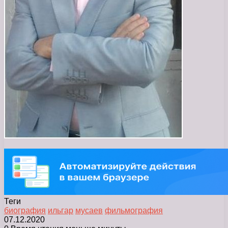
Теги
биография
ильгар
мусаев
фильмография
07.12.2020