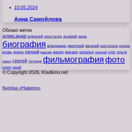
10.05.2024
Анна Самойлова
Облако меток
александр
алексей
андрей
анна
анастасия
биография
владимир
дмитрий
евгений
екатерина
елена
личной
игорь
наталья
ольга
ирина
мария
михаил
олег
максим
николай
фильмография
фото
сергей
татьяна
павел
юлия
юрий
© Copyright 2026, Kladkino.net
Кнопка «Наверх»