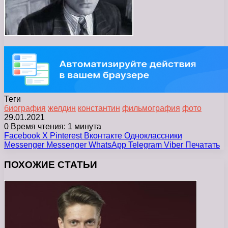
Теги
биография
желдин
константин
фильмография
фото
29.01.2021
0
Время чтения: 1 минута
Facebook
X
Pinterest
Вконтакте
Одноклассники
Messenger
Messenger
WhatsApp
Telegram
Viber
Печатать
ПОХОЖИЕ СТАТЬИ