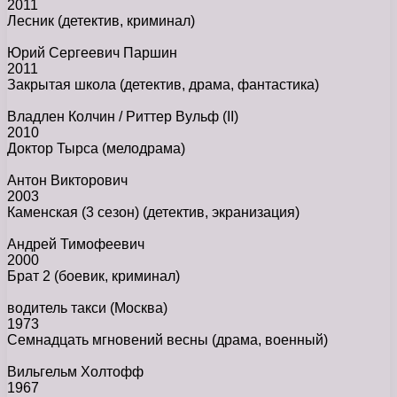
2011
Лесник
(детектив, криминал)
Юрий Сергеевич Паршин
2011
Закрытая школа
(детектив, драма, фантастика)
Владлен Колчин / Риттер Вульф (II)
2010
Доктор Тырса
(мелодрама)
Антон Викторович
2003
Каменская (3 сезон)
(детектив, экранизация)
Андрей Тимофеевич
2000
Брат 2
(боевик, криминал)
водитель такси (Москва)
1973
Семнадцать мгновений весны
(драма, военный)
Вильгельм Холтофф
1967