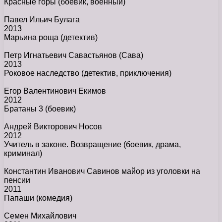
Красные горы
(боевик, военный)
Павел Ильич Булага
2013
Марьина роща
(детектив)
Петр Игнатьевич Савастьянов (Сава)
2013
Роковое наследство
(детектив, приключения)
Егор Валентинович Екимов
2012
Братаны 3
(боевик)
Андрей Викторович Носов
2012
Учитель в законе. Возвращение
(боевик, драма,
криминал)
Константин Иванович Савинов майор из уголовки на
пенсии
2011
Папаши
(комедия)
Семен Михайлович