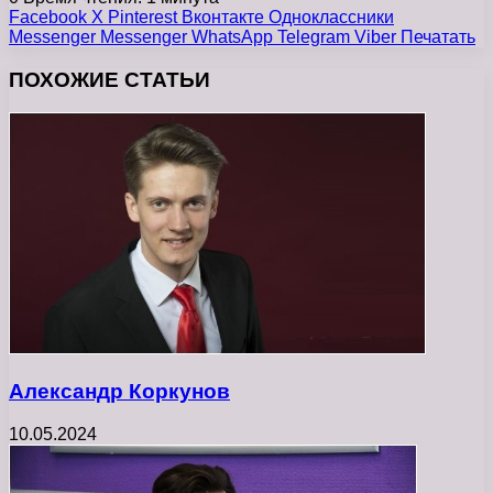
Facebook
X
Pinterest
Вконтакте
Одноклассники
Messenger
Messenger
WhatsApp
Telegram
Viber
Печатать
ПОХОЖИЕ СТАТЬИ
Александр Коркунов
10.05.2024