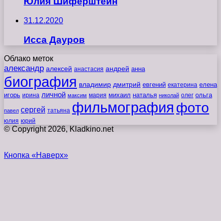
Юлия Шиферштейн
31.12.2020
Исса Дауров
Облако меток
александр
алексей
андрей
анна
анастасия
биография
владимир
дмитрий
евгений
екатерина
елена
личной
игорь
наталья
ольга
ирина
мария
михаил
олег
максим
николай
фильмография
фото
сергей
татьяна
павел
юлия
юрий
© Copyright 2026, Kladkino.net
Кнопка «Наверх»