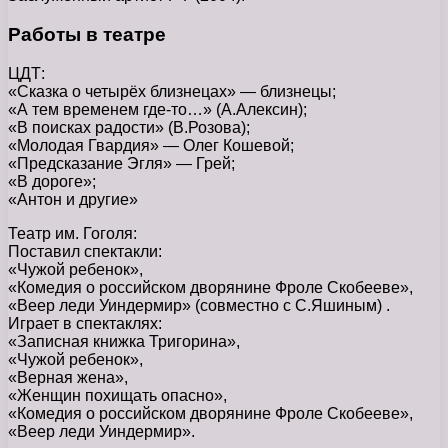
Работы в театре
ЦДТ:
«Сказка о четырёх близнецах» — близнецы;
«А тем временем где-то…» (А.Алексин);
«В поисках радости» (В.Розова);
«Молодая Гвардия» — Олег Кошевой;
«Предсказание Эгля» — Грей;
«В дороге»;
«Антон и другие»
Театр им. Гоголя:
Поставил спектакли:
«Чужой ребенок»,
«Комедия о российском дворянине Фроле Скобееве»,
«Веер леди Уиндермир» (совместно с С.Яшиным) .
Играет в спектаклях:
«Записная книжка Тригорина»,
«Чужой ребенок»,
«Верная жена»,
«Женщин похищать опасно»,
«Комедия о российском дворянине Фроле Скобееве»,
«Веер леди Уиндермир».