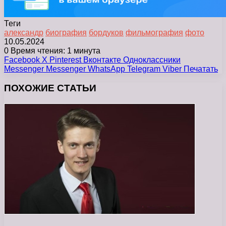
Теги
александр
биография
бордуков
фильмография
фото
10.05.2024
0
Время чтения: 1 минута
Facebook
X
Pinterest
Вконтакте
Одноклассники
Messenger
Messenger
WhatsApp
Telegram
Viber
Печатать
ПОХОЖИЕ СТАТЬИ