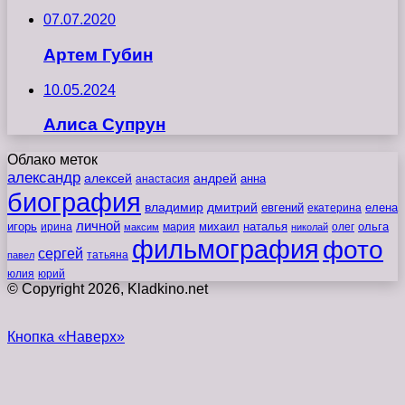
07.07.2020
Артем Губин
10.05.2024
Алиса Супрун
Облако меток
александр
алексей
андрей
анна
анастасия
биография
владимир
дмитрий
евгений
екатерина
елена
личной
игорь
наталья
ольга
ирина
мария
михаил
олег
максим
николай
фильмография
фото
сергей
татьяна
павел
юлия
юрий
© Copyright 2026, Kladkino.net
Кнопка «Наверх»