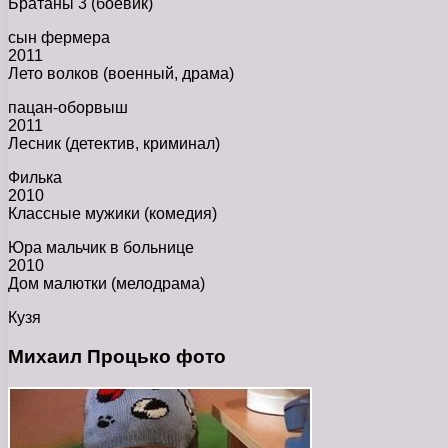
Братаны 3 (боевик)
сын фермера
2011
Лето волков (военный, драма)
пацан-оборвыш
2011
Лесник (детектив, криминал)
Филька
2010
Классные мужики (комедия)
Юра мальчик в больнице
2010
Дом малютки (мелодрама)
Кузя
Михаил Процько фото