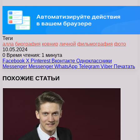
Теги
алла
биография
ковнир
личной
фильмография
фото
10.05.2024
0
Время чтения: 1 минута
Facebook
X
Pinterest
Вконтакте
Одноклассники
Messenger
Messenger
WhatsApp
Telegram
Viber
Печатать
ПОХОЖИЕ СТАТЬИ