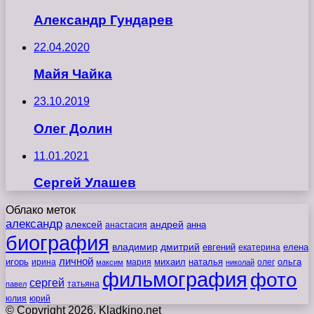
Александр Гундарев
22.04.2020
Майя Чайка
23.10.2019
Олег Долин
11.01.2021
Сергей Улашев
Облако меток
александр
алексей
андрей
анна
анастасия
биография
владимир
дмитрий
евгений
екатерина
елена
личной
игорь
наталья
ольга
ирина
мария
михаил
олег
максим
николай
фильмография
фото
сергей
татьяна
павел
юлия
юрий
© Copyright 2026, Kladkino.net