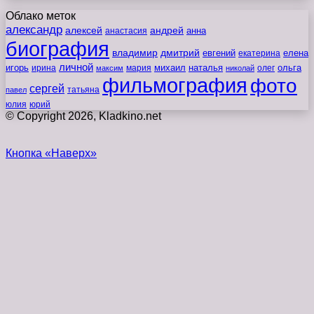
Облако меток
александр
алексей
андрей
анна
анастасия
биография
владимир
дмитрий
евгений
екатерина
елена
личной
игорь
наталья
ольга
ирина
мария
михаил
олег
максим
николай
фильмография
фото
сергей
татьяна
павел
юлия
юрий
© Copyright 2026, Kladkino.net
Кнопка «Наверх»