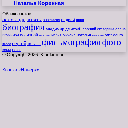
Наталья Коренная
Облако меток
александр
алексей
андрей
анна
анастасия
биография
владимир
дмитрий
евгений
екатерина
елена
личной
игорь
наталья
ольга
ирина
мария
михаил
олег
максим
николай
фильмография
фото
сергей
татьяна
павел
юлия
юрий
© Copyright 2026, Kladkino.net
Кнопка «Наверх»