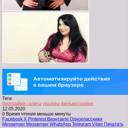
Теги
биография
галина
уразова
фильмография
12.05.2020
0
Время чтения меньше минуты
Facebook
X
Pinterest
Вконтакте
Одноклассники
Messenger
Messenger
WhatsApp
Telegram
Viber
Печатать