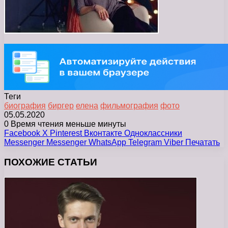
Теги
биография
биргер
елена
фильмография
фото
05.05.2020
0
Время чтения меньше минуты
Facebook
X
Pinterest
Вконтакте
Одноклассники
Messenger
Messenger
WhatsApp
Telegram
Viber
Печатать
ПОХОЖИЕ СТАТЬИ