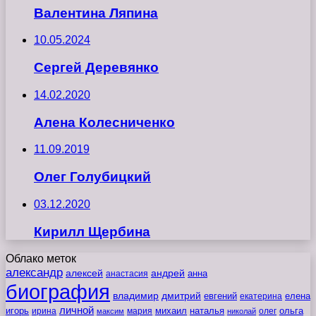
Валентина Ляпина
10.05.2024
Сергей Деревянко
14.02.2020
Алена Колесниченко
11.09.2019
Олег Голубицкий
03.12.2020
Кирилл Щербина
Облако меток
александр
алексей
андрей
анна
анастасия
биография
владимир
дмитрий
евгений
екатерина
елена
личной
игорь
наталья
ольга
ирина
мария
михаил
олег
максим
николай