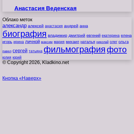
Анастасия Веденская
Облако меток
александр
алексей
андрей
анна
анастасия
биография
владимир
дмитрий
евгений
екатерина
елена
личной
игорь
наталья
ольга
ирина
мария
михаил
олег
максим
николай
фильмография
фото
сергей
татьяна
павел
юлия
юрий
© Copyright 2026, Kladkino.net
Кнопка «Наверх»