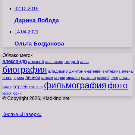
02.10.2019
Дарина Лобода
14.04.2021
Ольга Богданова
Облако меток
александр
алексей
андрей
анна
анастасия
биография
владимир
дмитрий
евгений
екатерина
елена
личной
игорь
наталья
ольга
ирина
мария
михаил
олег
максим
николай
фильмография
фото
сергей
татьяна
павел
юлия
юрий
© Copyright 2026, Kladkino.net
Кнопка «Наверх»