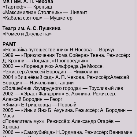
МХТ им. А. П. Чехова
«Тартюф» — Крепыш
«Максимилиан Столпник» — Шиваит
«Кабала святош» — Мушкетер
Театр им. А. С. Пушкина
«Ромео и Джульетта»
РАМТ
«Незнайка-путешественник» Н.Носова — Ворчун
1989 — «Приключения Тома Сойера» Твена. Режиссёр:
Д. Крэнни — Лоцман, «Проповедник»
2002 — «Лоренцаччо» Альфреда Де Мюссе.
Режиссёр:Алексей Бородин — Никколини
2004 «Вишнёвый сад» А. П. Чехова. Режиссёр:Алексей
Бородин — Начальник станции
«Волшебник Изумрудного города» — Трусливый лев
2002 — «Эраст Фандорин» Б. Акунина. Режиссёр:
Алексей Бородин — Георг
«Зима» Е.Гришковца — Первый
2005 — «Инь и Ян» Б. Акунина. Режиссёр: А. Бородин —
Маса
«Повелитель мух». Режиссёр: Александр Огарёв —
Хрюша
2006 — «Самоубийца» Н.Эрдмана. Режиссёр: Вениамин