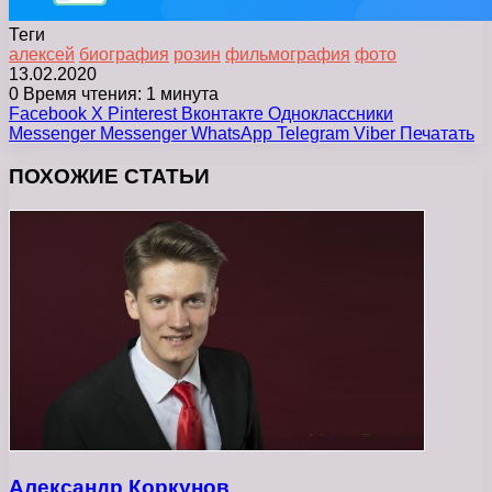
Теги
алексей
биография
розин
фильмография
фото
13.02.2020
0
Время чтения: 1 минута
Facebook
X
Pinterest
Вконтакте
Одноклассники
Messenger
Messenger
WhatsApp
Telegram
Viber
Печатать
ПОХОЖИЕ СТАТЬИ
Александр Коркунов