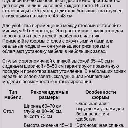
глубиной 80–90 см обеспечит достаточно пространства
для посуды и личных вещей каждого гостя. Высота
столешницы в 75 см подходит для большинства стульев
с сиденьями на высоте 45–48 см.
Для удобства перемещения между столами оставляйте
минимум 90 см прохода. Это расстояние комфортно для
персонала и посетителей, особенно в час пик.
Применяйте формы столов с округлыми углами или
овальные модели — они уменьшают риск травм и
облегчают установку мебели в небольших залах.
Стулья с эргономичной спинкой высокой 35–40 см и
сиденьем шириной 45–50 см гарантируют правильную
посадку и предотвращают утомление. В небольших зонах
идеально использовать складные или компактные
модели с возможностью штабелирования.
Тип
Рекомендуемые
Особенности
мебели
размеры
формы
Овальная или с
Ширина 60–70 см,
округлыми углами для
Стол
глубина 80–90 см,
безопасности и
высота 75 см
удобства
Высота сиденья 45–48
Эргономичная спинка,