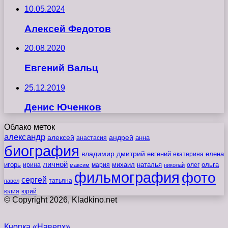
10.05.2024
Алексей Федотов
20.08.2020
Евгений Вальц
25.12.2019
Денис Юченков
Облако меток
александр
алексей
андрей
анна
анастасия
биография
владимир
дмитрий
евгений
екатерина
елена
личной
игорь
наталья
ольга
ирина
мария
михаил
олег
максим
николай
фильмография
фото
сергей
татьяна
павел
юлия
юрий
© Copyright 2026, Kladkino.net
Кнопка «Наверх»