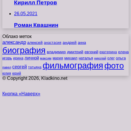
Кирилл Петров
26.05.2021
Роман Квашнин
Облако меток
александр
алексей
андрей
анна
анастасия
биография
владимир
дмитрий
евгений
екатерина
елена
личной
игорь
наталья
ольга
ирина
мария
михаил
олег
максим
николай
фильмография
фото
сергей
татьяна
павел
юлия
юрий
© Copyright 2026, Kladkino.net
Кнопка «Наверх»