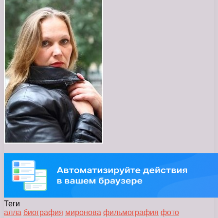
Теги
алла
биография
миронова
фильмография
фото