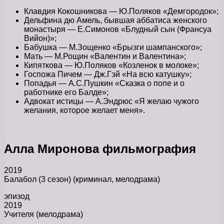
Клавдия Кокошникова — Ю.Поляков «Демгородок»;
Дельфина дю Амель, бывшая аббатиса женского
монастыря — Е.Симонов «Блудный сын (Франсуа
Вийон)»;
Бабушка — М.Зощенко «Брызги шампанского»;
Мать — М.Рощин «Валентин и Валентина»;
Кипяткова — Ю.Поляков «Козленок в молоке»;
Госпожа Пичем — Дж.Гэй «На всю катушку»;
Попадья — А.С.Пушкин «Сказка о попе и о
работнике его Балде»;
Адвокат истицы — А.Эндрюс «Я желаю чужого
желания, которое желает меня».
Алла Миронова фильмография
2019
Балабол (3 сезон) (криминал, мелодрама)
эпизод
2019
Учителя (мелодрама)