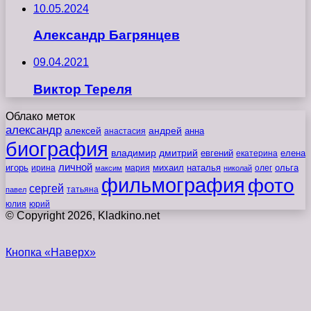
10.05.2024
Александр Багрянцев
09.04.2021
Виктор Тереля
Облако меток
александр
алексей
андрей
анна
анастасия
биография
владимир
дмитрий
евгений
екатерина
елена
личной
игорь
наталья
ольга
ирина
мария
михаил
олег
максим
николай
фильмография
фото
сергей
татьяна
павел
юлия
юрий
© Copyright 2026, Kladkino.net
Кнопка «Наверх»