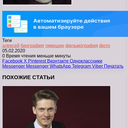
Теги
алексей
биография
тимошин
фильмография
фото
05.02.2020
0
Время чтения меньше минуты
Facebook
X
Pinterest
Вконтакте
Одноклассники
Messenger
Messenger
WhatsApp
Telegram
Viber
Печатать
ПОХОЖИЕ СТАТЬИ