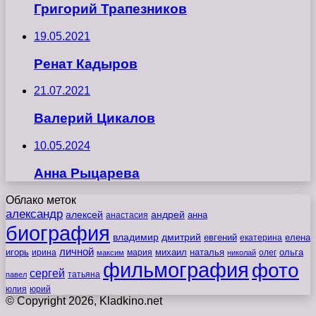
Григорий Трапезников
19.05.2021
Ренат Кадыров
21.07.2021
Валерий Цикалов
10.05.2024
Анна Рыцарева
Облако меток
александр
алексей
андрей
анна
анастасия
биография
владимир
дмитрий
евгений
екатерина
елена
личной
игорь
наталья
ольга
ирина
мария
михаил
олег
максим
николай
фильмография
фото
сергей
татьяна
павел
юлия
юрий
© Copyright 2026, Kladkino.net