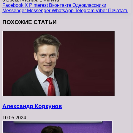
Facebook
X
Pinterest
Вконтакте
Одноклассники
Messenger
Messenger
WhatsApp
Telegram
Viber
Печатать
ПОХОЖИЕ СТАТЬИ
Александр Коркунов
10.05.2024