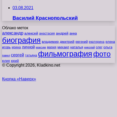
03.08.2021
Василий Краснопольский
Облако меток
александр
алексей
андрей
анна
анастасия
биография
владимир
дмитрий
евгений
екатерина
елена
личной
игорь
наталья
ольга
ирина
мария
михаил
олег
максим
николай
фильмография
фото
сергей
татьяна
павел
юлия
юрий
© Copyright 2026, Kladkino.net
Кнопка «Наверх»