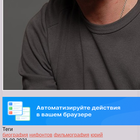
Теги
биография
нифонтов
фильмография
юрий