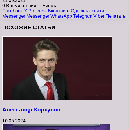
21.09.2021
0
Время чтения: 1 минута
Facebook
X
Pinterest
Вконтакте
Одноклассники
Messenger
Messenger
WhatsApp
Telegram
Viber
Печатать
ПОХОЖИЕ СТАТЬИ
Александр Коркунов
10.05.2024