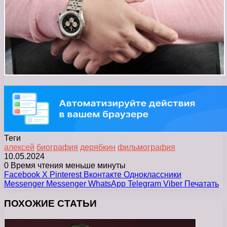
Теги
алексей
биография
дерябкин
фильмография
10.05.2024
0
Время чтения меньше минуты
Facebook
X
Pinterest
Вконтакте
Одноклассники
Messenger
Messenger
WhatsApp
Telegram
Viber
Печатать
ПОХОЖИЕ СТАТЬИ