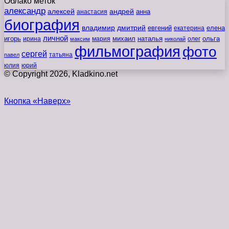
Облако меток
александр
алексей
андрей
анна
анастасия
биография
владимир
дмитрий
евгений
екатерина
елена
личной
игорь
наталья
ольга
ирина
мария
михаил
олег
максим
николай
фильмография
фото
сергей
татьяна
павел
юлия
юрий
© Copyright 2026, Kladkino.net
Кнопка «Наверх»