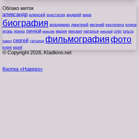
Облако меток
александр
алексей
андрей
анна
анастасия
биография
владимир
дмитрий
евгений
екатерина
елена
личной
игорь
наталья
ольга
ирина
мария
михаил
олег
максим
николай
фильмография
фото
сергей
татьяна
павел
юлия
юрий
© Copyright 2026, Kladkino.net
Кнопка «Наверх»