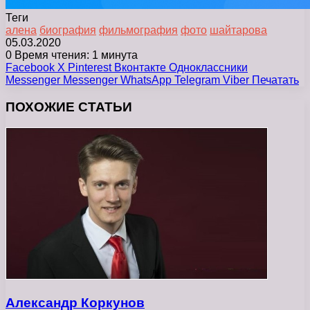
Теги
алена
биография
фильмография
фото
шайтарова
05.03.2020
0
Время чтения: 1 минута
Facebook
X
Pinterest
Вконтакте
Одноклассники
Messenger
Messenger
WhatsApp
Telegram
Viber
Печатать
ПОХОЖИЕ СТАТЬИ
Александр Коркунов