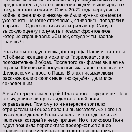
представитель целого поколения людей, вышвырнутых
государством из жизни. Они в 20-22 года вернулись с
войны в регалиях и никому не были нужны: все места
уже заняты. Многие стрелялись, спивались, попадали в
тюрьмы… Одного из таких и сыграл актер. Самую
высокую оценку получал в письмах фронтовиков,
которые спрашивали: «Сынок, откуда ж ты нас так
знаешь?»
Роль божьего одуванчика, фотографа Паши из картины
«Любимая женщина механика Гаврилова», явно
положительный образ. После того как фильм вышел на
экраны, Шиловский получал письма, адресованные не
Шиловскому, а просто Паше. В этих письмах люди
рассказывали о своих нелегких судьбах, делились
сокровенным.
А в «Интердевочке» герой Шиловского – чудовище. Но и
это чудовище актер, как адвокат своей роли,
оправдывает. Поэтому то и интересен зрителю
отрицательный образ папаши-вымогателя. «У него на
руках двое детей и больная жена, и он ведь не знает
человека, который к нему пришел. Но с приходом Тани
вдруг возникла перспектива продержаться энное
количество времени на деньги, которые подарила