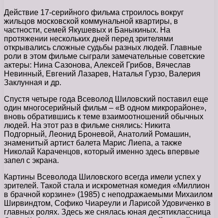
Действие 17-серийного фильма строилось вокруг
жильцов московской коммунальной квартиры, в
частности, семей Якушевых и Баныкиных. На
протяжении нескольких дней перед зрителями
открывались сложные судьбы разных людей. Главные
роли в этом фильме сыграли замечательные советские
актеры: Нина Сазонова, Алексей Грибов, Вячеслав
Невинный, Евгений Лазарев, Наталья Гурзо, Валерия
Заклунная и др.
Спустя четыре года Всеволод Шиловский поставил еще
один многосерийный фильм – «В одном микрорайоне»,
вновь обратившись к теме взаимоотношений обычных
людей. На этот раз в фильме снялись: Никита
Подгорный, Леонид Броневой, Анатолий Ромашин,
знаменитый артист балета Марис Лиепа, а также
Николай Караченцов, который именно здесь впервые
запел с экрана.
Картины Всеволода Шиловского всегда имели успех у
зрителей. Такой стала и искрометная комедия «Миллион
в брачной корзине» (1985) с неподражаемыми Михаилом
Ширвиндтом, Софико Чиареули и Ларисой Удовиченко в
главных ролях. Здесь же снялась юная десятиклассница