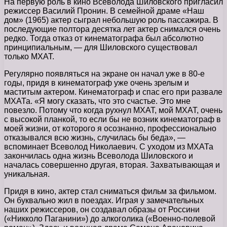
На первую роль в кино Всеволода Шиловского пригласил
режиссер Василий Пронин. В семейной драме «Наш
дом» (1965) актер сыграл небольшую роль пассажира. В
последующие полтора десятка лет актер снимался очень
редко. Тогда отказ от кинематографа был абсолютно
принципиальным, — для Шиловского существовал
только МХАТ.
Регулярно появляться на экране он начал уже в 80-е
годы, придя в кинематограф уже очень зрелым и
маститым актером. Кинематограф и спас его при развале
МХАТа. «Я могу сказать, что это счастье. Это мне
повезло. Потому что когда рухнул МХАТ, мой МХАТ, очень
с высокой планкой, то если бы не возник кинематограф в
моей жизни, от которого я осознанно, профессионально
отказывался всю жизнь, случилась бы беда», —
вспоминает Всеволод Николаевич. С уходом из МХАТа
закончилась одна жизнь Всеволода Шиловского и
началась совершенно другая, вторая. Захватывающая и
уникальная.
Придя в кино, актер стал сниматься фильм за фильмом.
Он буквально жил в поездах. Играя у замечательных
наших режиссеров, он создавал образы от Россини
(«Никколо Паганини») до алкоголика («Военно-полевой