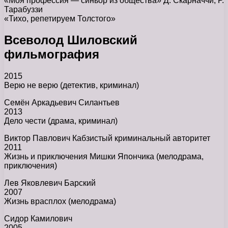
«Моя профессия — синьор из общества» Д. Скарначчи, Р.
Тарабуззи
«Тихо, репетируем Толстого»
Всеволод Шиловский
фильмография
2015
Верю не верю (детектив, криминал)
Семён Аркадьевич Силантьев
2013
Дело чести (драма, криминал)
Виктор Павлович Кабзистый криминальный авторитет
2011
Жизнь и приключения Мишки Япончика (мелодрама,
приключения)
Лев Яковлевич Барский
2007
Жизнь врасплох (мелодрама)
Сидор Камилович
2005