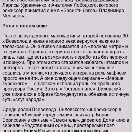
Ларисы Удовиченко и Анатолия Лобоцкого, которого
режиссер приметил еще в «Зависти богов» Владимира
Меньшова.
Роли в новом веке
После вынужденного малокартинья второй половины 90-
х Всеволод в начале нового века вернулся на кино и
телеэкраны. Он активно снимается и в «полном метре» и
в сериалах. Правда, в сериалах он соглашается играть
лишь, там, где есть возможность поработать без чернухи
и порнухи. При этом актер старается избегать штампов и
повторов. После роли Павлова в «Каменской» все
сошлись в мнении, что лучшего актера на роль мафиози
просто не найти. А он в следующем сериале – «Марше
Турецкого» — с блеском исполнил роль генерального
прокурора России. Зато в «Ростове-папе» Шиловский –
уже появился в образе Коли-депутата, обнажив истинную
суть «слуг народа».
Среди ролей Всеволода Шиловского: кинорежиссер в
сериале «Лучший город земли», психиатр Борис
Борисович в фильме «Смеситель», директор Дома кино в
сериале «Родственный обмен», престарелый поэт-
песенник Ефим Ильич в остросюжетном фильме