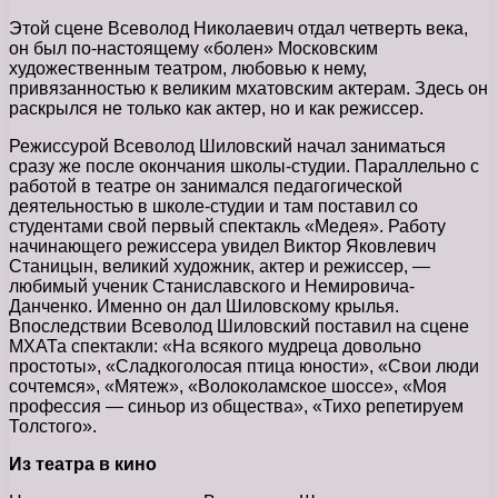
Этой сцене Всеволод Николаевич отдал четверть века,
он был по-настоящему «болен» Московским
художественным театром, любовью к нему,
привязанностью к великим мхатовским актерам. Здесь он
раскрылся не только как актер, но и как режиссер.
Режиссурой Всеволод Шиловский начал заниматься
сразу же после окончания школы-студии. Параллельно с
работой в театре он занимался педагогической
деятельностью в школе-студии и там поставил со
студентами свой первый спектакль «Медея». Работу
начинающего режиссера увидел Виктор Яковлевич
Станицын, великий художник, актер и режиссер, —
любимый ученик Станиславского и Немировича-
Данченко. Именно он дал Шиловскому крылья.
Впоследствии Всеволод Шиловский поставил на сцене
МХАТа спектакли: «На всякого мудреца довольно
простоты», «Сладкоголосая птица юности», «Свои люди
сочтемся», «Мятеж», «Волоколамское шоссе», «Моя
профессия — синьор из общества», «Тихо репетируем
Толстого».
Из театра в кино