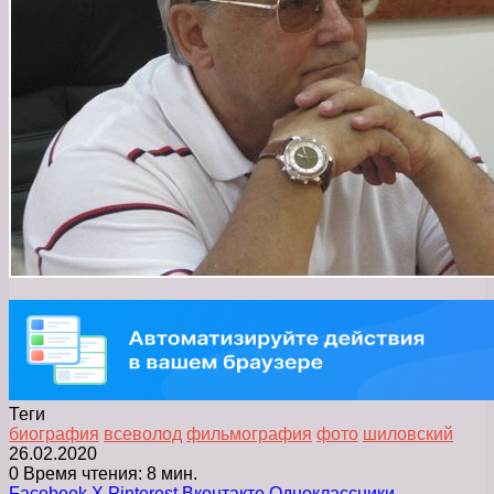
Теги
биография
всеволод
фильмография
фото
шиловский
26.02.2020
0
Время чтения: 8 мин.
Facebook
X
Pinterest
Вконтакте
Одноклассники