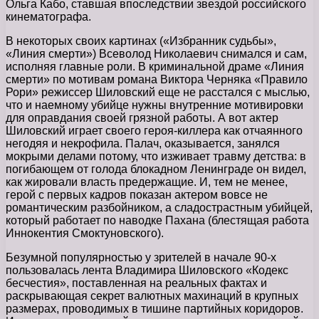
Ольга Кабо, ставшая впоследствии звездой российского
кинематографа.
В некоторых своих картинах («Избранник судьбы»,
«Линия смерти») Всеволод Николаевич снимался и сам,
исполняя главные роли. В криминальной драме «Линия
смерти» по мотивам романа Виктора Черняка «Правило
Рори» режиссер Шиловский еще не расстался с мыслью,
что и наемному убийце нужны внутренние мотивировки
для оправдания своей грязной работы. А вот актер
Шиловский играет своего героя-киллера как отчаянного
негодяя и некрофила. Палач, оказывается, занялся
мокрыми делами потому, что изживает травму детства: в
погибающем от голода блокадном Ленинграде он видел,
как жировали власть предержащие. И, тем не менее,
герой с первых кадров показан актером вовсе не
романтическим разбойником, а сладострастным убийцей,
который работает по наводке Пахана (блестящая работа
Иннокентия Смоктуновского).
Безумной популярностью у зрителей в начале 90-х
пользовалась лента Владимира Шиловского «Кодекс
бесчестия», поставленная на реальных фактах и
раскрывающая секрет валютных махинаций в крупных
размерах, проводимых в тишине партийных коридоров.