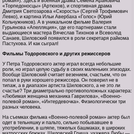
роман»). Здесь и военная драма Семена Арановича
«Торпедоносцы» (Артюхов), и спортивная драма
Дмитрия Светозарова «Скорость» (Сергей Трофимович
Левко), и картина Ильи Авербаха «Голос» (Юрий
Кольчужников). А в уникальном фильме Валерия
Гурьянова «Апелляция», где его партнерами стали
выдающиеся мастера Вячеслав Тихонов и Всеволод
Санаев, Шиловский появился в роли секретаря райкома
Пастухова. И как сыграл!
Фильмы Тодоровского и других режиссеров
У Петра Тодоровского актер играл всегда небольшие
роли, но играл целую судьбу в своих маленьких эпизодах.
Вообще Шиловский считает везением, счастьем, что он
попал в руки хорошего режиссера. Он поверил не в
типаж, а в диапазон артиста Шиловского, а не это ли
счастье? Три диаметрально противоположных характера:
«Любимая женщина механика Гаврилова», «Военно-
полевой роман», «Интердевочка». Физиологически три
разных человека.
На съемках фильма «Военно-полевой роман» актер был
одет в тельняшку и пальто, сильно побывавшее в
употреблении, в шляпе, тяжелых башмаках, в широких
матросских брюках. Шиловский Гриша, ухажера Любы —