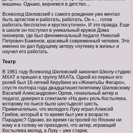
машины. Однако, вернемся в детство…
Всеволод Шиловский с самого рождения уже мечтал
быть артистом и работать, работать. Он «… готов
работать бесплатно и круглосуточно». И это правда. Еще
в школе он поступил в уникальный кружок Дома
пионеров, где был феноменальный педагог Николай
Петрович Баженов, красивый современный человек. Это
именно он дал будущему актеру «путевку в жизнь» и
научил его работать.
Театр
В 1961 году Всеволод Шиловский закончил Школу-студию
МХАТ и пришел в труппу МХАТа. Одной из первых его
ролей был 16-летний Керубино из «Женитьбы Фигаро»,
спустя полтора года двадцатишестилетнему Шиловскому
Василий Александрович Орлов, гениальный актер и
педагог, доверил в спектакле «На дне» роль Костылева,
которому по пьесе было шестьдесят шесть.
Примечательно, что молодого Луку играл Алексей
Грибов, который в то время был уже в возрасте.
Парадокс? Однако, во время гастролей по Японии ни
кому и в голову не приходило, что актер, играющий
Костылева молод, а Луку – уже старик.