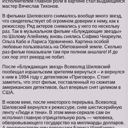
Исполнителем главной роли в картине стал выдающийся
мастер Вячеслав Тихонов.
В фильмах Шиловского снималось вообще много звезд,
что свидетельствует об огромном доверии к нему, как к
режиссеру. Ряд актеров снимались у него по нескольку
раз. Так в музыкальном фильме «Блуждающие звезды»
по Шолому Алейхему, вновь снялись Софико Чиареули,
Ольга Кабо и Лариса Удовиченко. Картина особой
любовью пользовалась на Обетованной земле. Сколько
раз фильм показывали там при полном аншлаге! И до
сих пор этот рекорд не побит.
После «Блуждающих звезд» Всеволод Шиловский
пообещал израильским зрителям вернуться – и вернулся
к ним в 1994 году с детективом «Приговор». Стоит
заметить, что этот фильм, поставленный по сюжетам
американских детективов, был впервые снят целиком в
США.
В новом веке, после некоторого перерыва, Всеволод
Шиловский вернулся к режиссуре, сняв шестисерийную
ленту «Люди и тени». В этом мини-сериале сам он
исполнил главную отрицательную роль — человека,
обворовывающего государство на миллиарды долларов.
А противостояли ему персонажи Бориса Щербакова,