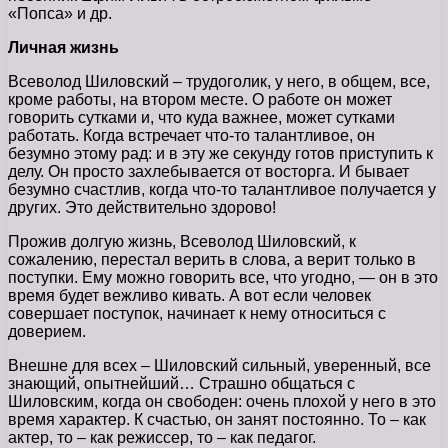
«Попса» и др.
Личная жизнь
Всеволод Шиловский – трудоголик, у него, в общем, все,
кроме работы, на втором месте. О работе он может
говорить сутками и, что куда важнее, может сутками
работать. Когда встречает что-то талантливое, он
безумно этому рад: и в эту же секунду готов приступить к
делу. Он просто захлебывается от восторга. И бывает
безумно счастлив, когда что-то талантливое получается у
других. Это действительно здорово!
Прожив долгую жизнь, Всеволод Шиловский, к
сожалению, перестал верить в слова, а верит только в
поступки. Ему можно говорить все, что угодно, — он в это
время будет вежливо кивать. А вот если человек
совершает поступок, начинает к нему относиться с
доверием.
Внешне для всех – Шиловский сильный, уверенный, все
знающий, опытнейший… Страшно общаться с
Шиловским, когда он свободен: очень плохой у него в это
время характер. К счастью, он занят постоянно. То – как
актер, то – как режиссер, то – как педагог.