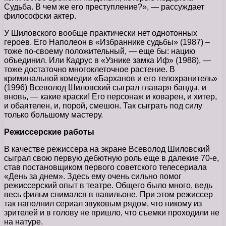
Судьба. В чем же его преступление?», — рассуждает
философски актер.
У Шиловского вообще практически нет однотонных
героев. Его Наполеон в «Избраннике судьбы» (1987) –
тоже по-своему положительный, — еще бы: нацию
объединил. Или Кадрус в «Узнике замка Иф» (1988), —
тоже достаточно многоклеточное растение. В
криминальной комедии «Барханов и его телохранитель»
(1996) Всеволод Шиловский сыграл главаря банды, и
вновь, — какие краски! Его персонаж и коварен, и хитер,
и обаятелен, и, порой, смешон. Так сыграть под силу
только большому мастеру.
Режиссерские работы
В качестве режиссера на экране Всеволод Шиловский
сыграл свою первую дебютную роль еще в далекие 70-е,
став постановщиком первого советского телесериала
«День за днем». Здесь ему очень сильно помог
режиссерский опыт в театре. Общего было много, ведь
весь фильм снимался в павильоне. При этом режиссер
так наполнил сериал звуковым рядом, что никому из
зрителей и в голову не пришло, что съемки проходили не
на натуре.