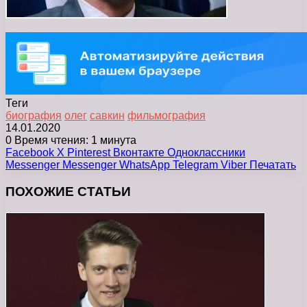
Теги
биография
олег
савкин
фильмография
14.01.2020
0
Время чтения: 1 минута
Facebook
X
Pinterest
Вконтакте
Одноклассники
Messenger
Messenger
WhatsApp
Telegram
Viber
Печатать
ПОХОЖИЕ СТАТЬИ