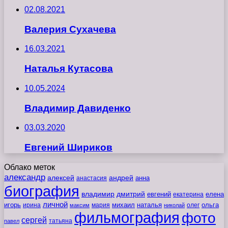
02.08.2021
Валерия Сухачева
16.03.2021
Наталья Кутасова
10.05.2024
Владимир Давиденко
03.03.2020
Евгений Шириков
Облако меток
александр
алексей
андрей
анна
анастасия
биография
владимир
дмитрий
евгений
екатерина
елена
личной
игорь
наталья
ольга
ирина
мария
михаил
олег
максим
николай
фильмография
фото
сергей
татьяна
павел