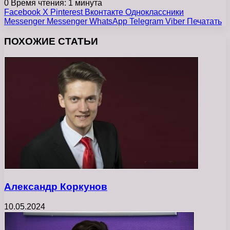
0
Время чтения: 1 минута
Facebook
X
Pinterest
Вконтакте
Одноклассники
Messenger
Messenger
WhatsApp
Telegram
Viber
Печатать
ПОХОЖИЕ СТАТЬИ
Александр Коркунов
10.05.2024