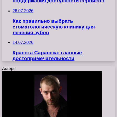
поддержания доступности сервисов
26.07.2026
Как правильно выбрать
стоматологическую клинику для
лечения зубов
14.07.2026
Красота Саранска: главные
достопримечательности
Актеры