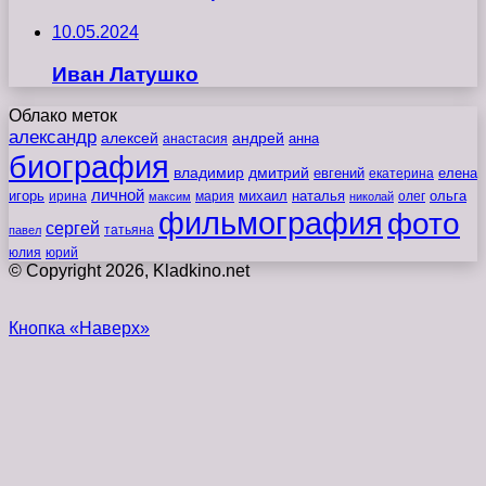
10.05.2024
Иван Латушко
Облако меток
александр
алексей
андрей
анна
анастасия
биография
владимир
дмитрий
евгений
екатерина
елена
личной
игорь
наталья
ольга
ирина
мария
михаил
олег
максим
николай
фильмография
фото
сергей
татьяна
павел
юлия
юрий
© Copyright 2026, Kladkino.net
Кнопка «Наверх»