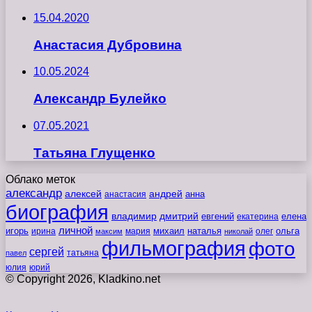
15.04.2020
Анастасия Дубровина
10.05.2024
Александр Булейко
07.05.2021
Татьяна Глущенко
Облако меток
александр
алексей
андрей
анна
анастасия
биография
владимир
дмитрий
евгений
екатерина
елена
личной
игорь
наталья
ольга
ирина
мария
михаил
олег
максим
николай
фильмография
фото
сергей
татьяна
павел
юлия
юрий
© Copyright 2026, Kladkino.net