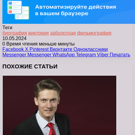
Теги
биография
виктория
заболотная
фильмография
10.05.2024
0
Время чтения меньше минуты
Facebook
X
Pinterest
Вконтакте
Одноклассники
Messenger
Messenger
WhatsApp
Telegram
Viber
Печатать
ПОХОЖИЕ СТАТЬИ