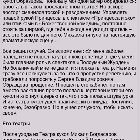
кукол Образцова. Поначалу молодой актер обрадовался:
работать в таком прославленном театре! Но вскоре
восторг сменился тоской и раздражением. Управлять
правой рукой Принцессы в спектакле «Принцесса и эхо»
или птичками в «Божественной комедии», постоянно
стоять за ширмой, где тебя никогда не увидит зритель –
все это было не для него. Михаила тянуло на настоящую
драматическую сцену…
Все решил случай. Он вспоминает: «У меня заболел
палец, и я не пошел на утреннюю репетицию, где у меня
была главная роль в спектакле «Полоумный Журден».
Но больничный мне не дали, и я поехал в театр. На меня
сразу все накинулись за то, что я пропустил репетицию, и
требовали попросить у Сергея Владимировича
Образцова прощение. Я пошел в его кабинет, но там
вместо раскаяния просто послал к чертовой матери его
кукол и хлопнул дверью так, что посыпалась штукатурка.
И из театра кукол ушел практически в никуда. Поступил,
конечно, безобразно. Но я ушел от чужого, чтобы искать
свое».
Его театры
После ухода из Театра кукол Михаил Богдасаров
вернулся в Театр-студию на Красной Пресне. Там он