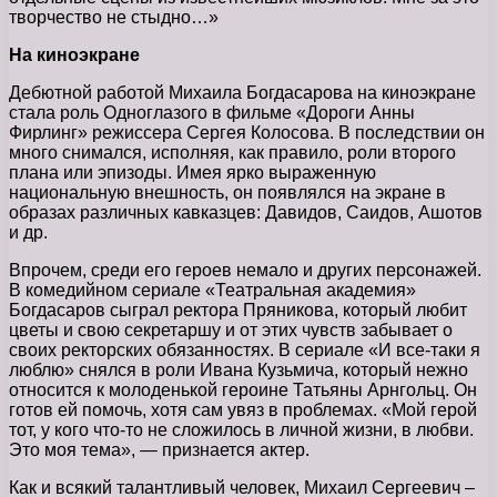
творчество не стыдно…»
На киноэкране
Дебютной работой Михаила Богдасарова на киноэкране
стала роль Одноглазого в фильме «Дороги Анны
Фирлинг» режиссера Сергея Колосова. В последствии он
много снимался, исполняя, как правило, роли второго
плана или эпизоды. Имея ярко выраженную
национальную внешность, он появлялся на экране в
образах различных кавказцев: Давидов, Саидов, Ашотов
и др.
Впрочем, среди его героев немало и других персонажей.
В комедийном сериале «Театральная академия»
Богдасаров сыграл ректора Пряникова, который любит
цветы и свою секретаршу и от этих чувств забывает о
своих ректорских обязанностях. В сериале «И все-таки я
люблю» снялся в роли Ивана Кузьмича, который нежно
относится к молоденькой героине Татьяны Арнгольц. Он
готов ей помочь, хотя сам увяз в проблемах. «Мой герой
тот, у кого что-то не сложилось в личной жизни, в любви.
Это моя тема», — признается актер.
Как и всякий талантливый человек, Михаил Сергеевич –