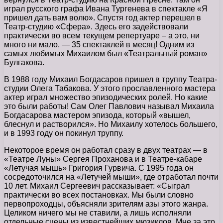
играл русского графа Ивана Тургенева в спектакле «Я
пришел дать вам волю». Спустя год актер перешел в
Театр-студию «Сфера». Здесь его задействовали
практически во всем текущем репертуаре – а это, ни
много ни мало, — 35 спектаклей в месяц! Одним из
самых любимых Михаилом был «Театральный роман»
Булгакова.
В 1988 году Михаил Богдасаров пришел в труппу Театра-
студии Олега Табакова. У этого прославленного мастера
актер играл множество эпизодических ролей. Но какие
это были работы! Сам Олег Павлович называл Михаила
Богдасарова мастером эпизода, который «вышел,
блеснул и растворился». Но Михаилу хотелось большего,
и в 1993 году он покинул труппу.
Некоторое время он работал сразу в двух театрах — в
«Театре Луны» Сергея Проханова и в Театре-кабаре
«Летучая мышь» Григория Гурвича. С 1995 года он
сосредоточился на «Летучей мыши», где отработал почти
10 лет. Михаил Сергеевич рассказывает: «Сыграл
практически во всех постановках. Мы были словно
первопроходцы, объясняли зрителям азы этого жанра.
Целиком ничего мы не ставили, а лишь исполняли
отдельные сцены из известнейших мюзиклов. Мне за это