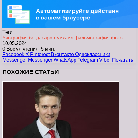
Теги
биография
богдасаров
михаил
фильмография
фото
10.05.2024
0
Время чтения: 5 мин.
Facebook
X
Pinterest
Вконтакте
Одноклассники
Messenger
Messenger
WhatsApp
Telegram
Viber
Печатать
ПОХОЖИЕ СТАТЬИ