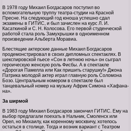
В 1978 году Михаил Богдасаров поступил во
вспомогательную труппу театра-студии на Красной
Пресне. На следующий год юноша успешно сдал
экзамены в ГИТИС, и был зачислен на курс Л. И.
Касаткиной и С. Н. Колосова. Его первой студенческой
работой стала роль Замухрышки в одноименном
произведении Альберта Моравиа.
Блестящие актерские данные Михаил Богдасаров
продемонстрировал в своих дипломных спектаклях. В
шекспировской пьесе «Сон в летнюю ночь» он сыграл
героическую женскую роль Фисбы. А в спектакле
«Дорогая Памелла или Как пришить старушку!» Джона
Патрика молодой актер играл главную роль Соломона
Бозо. Центральным номером в спектакле был
танцевальный номер на музыку Африк Симона «Хафана-
на».
За ширмой
В 1983 году Михаил Богдасаров закончил ГИТИС. Ему на
выбор предлагали поехать в Нальчик, Смоленск или
Орел, но Михаилу, как коренному москвичу, хотелось
остаться в столице. Тогда и возник вариант с Театром