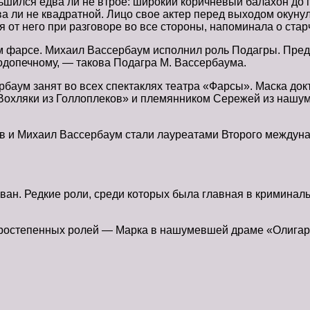
ньшился едва ли не втрое: широкий коричневый балахон до
 ли не квадратной. Лицо свое актер перед выходом окунул 
я от него при разговоре во все стороны, напоминала о стар
м фарсе. Михаил Вассербаум исполнил роль Подагры. Пред
допечному, — такова Подагра М. Вассербаума.
аум занят во всех спектаклях театра «Фарсы». Маска докто
«Вохляки из Голлоплеков» и племянником Сережей из нашу
ов и Михаил Вассербаум стали лауреатами Второго междун
ван. Редкие роли, среди которых была главная в криминал
торостепенных ролей — Марка в нашумевшей драме «Олигар