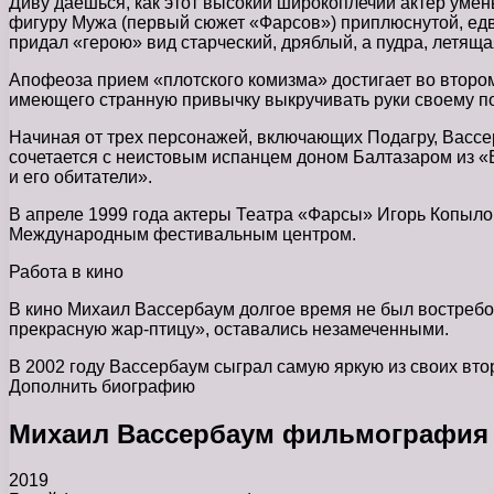
Диву даешься, как этот высокий широкоплечий актер уме
фигуру Мужа (первый сюжет «Фарсов») приплюснутой, едва
придал «герою» вид старческий, дряблый, а пудра, летяща
Апофеоза прием «плотского комизма» достигает во второ
имеющего странную привычку выкручивать руки своему по
Начиная от трех персонажей, включающих Подагру, Вассерб
сочетается с неистовым испанцем доном Балтазаром из 
и его обитатели».
В апреле 1999 года актеры Театра «Фарсы» Игорь Копыл
Международным фестивальным центром.
Работа в кино
В кино Михаил Вассербаум долгое время не был востребо
прекрасную жар-птицу», оставались незамеченными.
В 2002 году Вассербаум сыграл самую яркую из своих в
Дополнить биографию
Михаил Вассербаум фильмография
2019