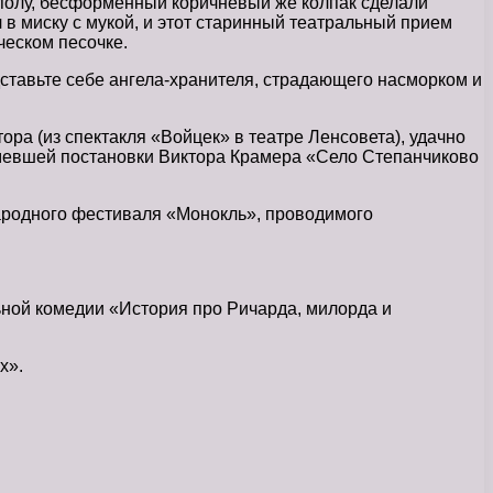
 полу, бесформенный коричневый же колпак сделали
в миску с мукой, и этот старинный театральный прием
ческом песочке.
ставьте себе ангела-хранителя, страдающего насморком и
ра (из спектакля «Войцек» в театре Ленсовета), удачно
мевшей постановки Виктора Крамера «Село Степанчиково
ародного фестиваля «Монокль», проводимого
ьной комедии «История про Ричарда, милорда и
х».