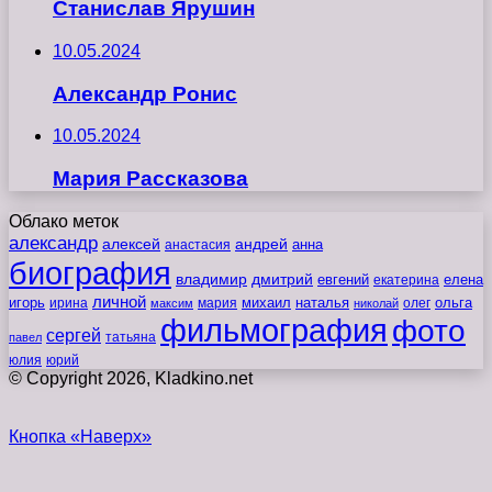
Станислав Ярушин
10.05.2024
Александр Ронис
10.05.2024
Мария Рассказова
Облако меток
александр
алексей
андрей
анна
анастасия
биография
владимир
дмитрий
евгений
екатерина
елена
личной
игорь
наталья
ольга
ирина
мария
михаил
олег
максим
николай
фильмография
фото
сергей
татьяна
павел
юлия
юрий
© Copyright 2026, Kladkino.net
Кнопка «Наверх»