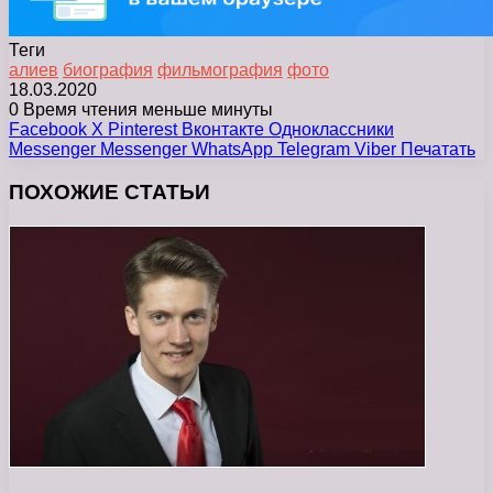
Теги
алиев
биография
фильмография
фото
18.03.2020
0
Время чтения меньше минуты
Facebook
X
Pinterest
Вконтакте
Одноклассники
Messenger
Messenger
WhatsApp
Telegram
Viber
Печатать
ПОХОЖИЕ СТАТЬИ